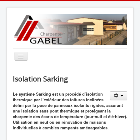
Basculer
la
navigation
Nos coordonnées et contacts
Isolation Sarking
Présentation de notre société
Nos réalisations
Le système Sarking est un procédé d’isolation
thermique par l’extérieur des toitures inclinées
défini par la pose de panneaux isolants rigides, assurant
une isolation sans pont thermique et protégeant la
charpente des écarts de température (jour-nuit et été-hiver).
Utilisation en neuf ou en rénovation de maisons
individuelles à combles rampants aménageables.